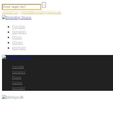
22593723
/
liftoff@brandingspace.dk
Forside
Services
Priser
Cases
Kontakt
Forside
Services
Priser
Cases
Kontakt