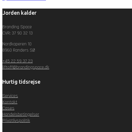
Jorden kalder
Branding Space
CVR: 37 90 32 13
Nordkaperen 10
8960 Randers SØ
+45 22 59 37 23
liftoff@brandingspace.dk
Hurtig tidsrejse
Services
Kontakt
Cases
Handelsbetingelser
Privatlivspolitik