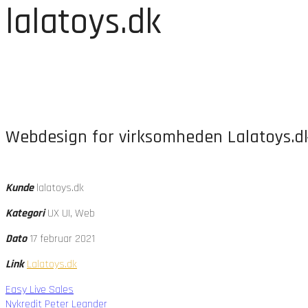
lalatoys.dk
Webdesign for virksomheden Lalatoys.d
Kunde
lalatoys.dk
Kategori
UX UI, Web
Dato
17 februar 2021
Link
Lalatoys.dk
Easy Live Sales
Nykredit Peter Leander